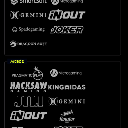
Arcade