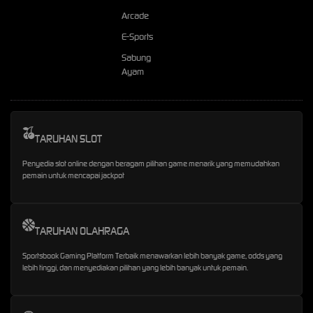
Arcade
E-Sports
Sabung
Ayam
TARUHAN SLOT
Penyedia slot online dengan beragam pilihan game menarik yang memudahkan
pemain untuk mencapai jackpot
TARUHAN OLAHRAGA
Sportsbook Gaming Platform Terbaik menawarkan lebih banyak game, odds yang
lebih tinggi, dan menyediakan pilihan yang lebih banyak untuk pemain.