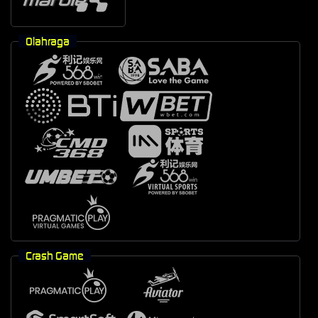
Olahraga
Crash Game