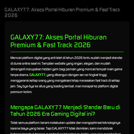
GALAXY77: Akses Portal Hiburan Premium & Fast Track
2026
GALAXY77: Akses Portal Hiburan
Premium & Fast Track 2026
Mencari platform digital yang anti lelet di tahun 2026 tentu sudah menjadi standar
di dunia online saat ini. Tampilan website yang ringan, elegan, dan mudah
dimengerti merupakan hidden gem bagi pemain yang mencari tempat main game
tanpa drama.
GALAXY77
, yang dibangun dengan server tingkat tinggi,
menggaransi setiap orang yang mengakses tetap merasakan fast track di setiap
jam. Say bye-bye ke situs yang loading lambat, mari merapat ke platform digital
premium terkini.
Mengapa GALAXY77 Menjadi Standar Baru di
Tahun 2026 Era Gaming Digital ini?
Tidak semua platform berani melakukan update dan mengoptimasi teknologinya
karena biaya yang besar. Tapi GALAXY77 tidak demikian, kami mendobrak
batasan tersebut dengan memberikan teknologi mutakhir yang siap memberikan