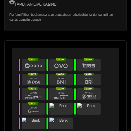
TARUHAN LIVE KASINO
Platform Pilihan bagi perusahaan-perusahaan terbaik di dunia, dengan pilihan
variasi game terbanyak