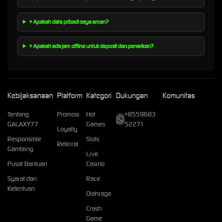
+ Apakah data pribadi saya aman?
+ Apakah ada jam offline untuk deposit dan penarikan?
Kebijaksanaan
Platform
Kategori
Dukungan
Komunitas
Tentang
Promosi
Hot
+8559683
GALAXY77
Games
52271
Loyalty
Responsible
Slots
Referral
Gambling
Live
Pusat Bantuan
Casino
Syarat dan
Race
Ketentuan
Olahraga
Crash
Game