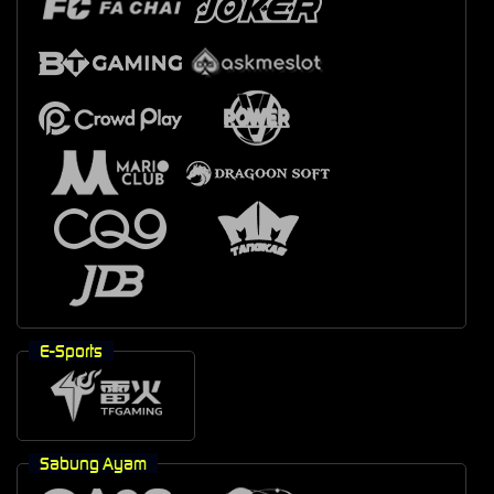
E-Sports
Sabung Ayam