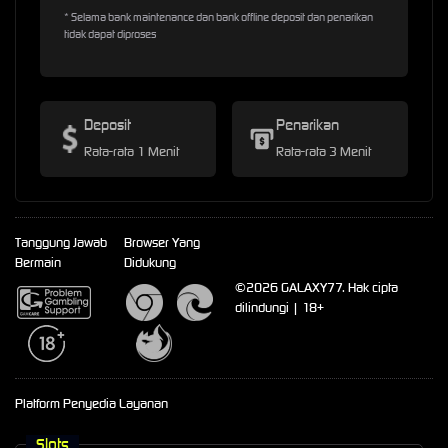
* Selama bank maintenance dan bank offline deposit dan penarikan
tidak dapat diproses
Deposit
Penarikan
Rata-rata 1 Menit
Rata-rata 3 Menit
Tanggung Jawab
Browser Yang
Bermain
Didukung
©2026 GALAXY77. Hak cipta
dilindungi | 18+
Platform Penyedia Layanan
Slots