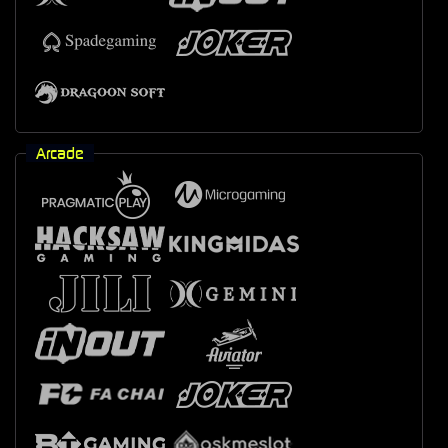
Arcade