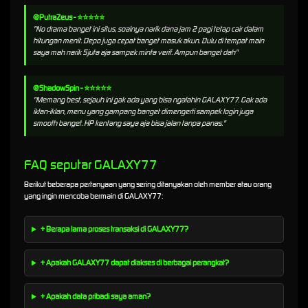
@PutraZeus - ⭐⭐⭐⭐⭐
"No drama banget ini situs, soalnya narik dana jam 2 pagi tetap cair dalam
hitungan menit. Depo juga cepat banget masuk akun. Dulu di tempat main
saya mah narik 5juta aja sampek minta verif. Ampun banget dah"
@ShadowSpin - ⭐⭐⭐⭐⭐
"Memang best, sejauh ini gak ada yang bisa ngalahin GALAXY77. Gak ada
iklan-iklan, menu yang gampang banget dimengerti sampek login juga
smooth banget. HP kentang saya aja bisa jalan tanpa panas."
FAQ seputar GALAXY77
Berikut beberapa pertanyaan yang sering ditanyakan oleh member atau orang
yang ingin mencoba bermain di GALAXY77:
+ Berapa lama proses transaksi di GALAXY77?
+ Apakah GALAXY77 dapat diakses di berbagai perangkat?
+ Apakah data pribadi saya aman?