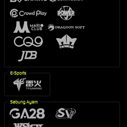
E-Sports
Sabung Ayam